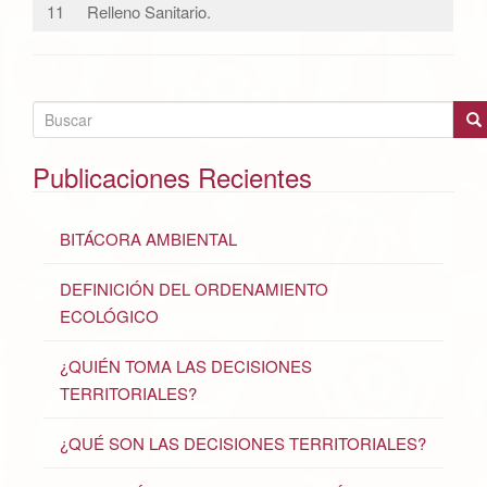
11
Relleno Sanitario.
B
u
s
Publicaciones Recientes
c
a
BITÁCORA AMBIENTAL
r
p
DEFINICIÓN DEL ORDENAMIENTO
o
ECOLÓGICO
r
:
¿QUIÉN TOMA LAS DECISIONES
TERRITORIALES?
¿QUÉ SON LAS DECISIONES TERRITORIALES?