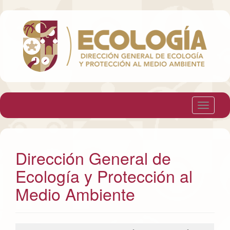
T
o
g
g
Dirección General de
l
Ecología y Protección al
e
n
Medio Ambiente
a
v
i