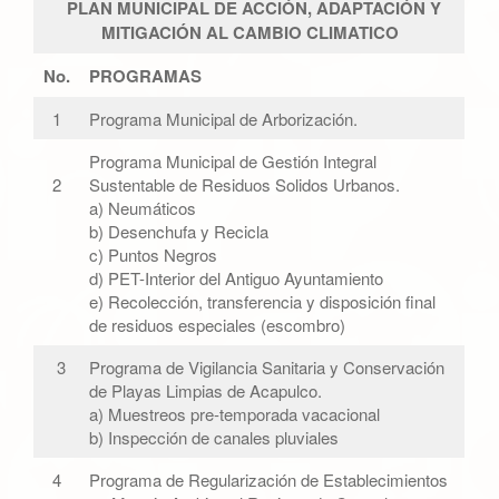
PLAN MUNICIPAL DE ACCIÓN, ADAPTACIÓN Y
g
MITIGACIÓN AL CAMBIO CLIMATICO
a
t
No.
PROGRAMAS
i
1
Programa Municipal de Arborización.
o
n
Programa Municipal de Gestión Integral
2
Sustentable de Residuos Solidos Urbanos.
a) Neumáticos
b) Desenchufa y Recicla
c) Puntos Negros
d) PET-Interior del Antiguo Ayuntamiento
e) Recolección, transferencia y disposición final
de residuos especiales (escombro)
3
Programa de Vigilancia Sanitaria y Conservación
de Playas Limpias de Acapulco.
a) Muestreos pre-temporada vacacional
b) Inspección de canales pluviales
4
Programa de Regularización de Establecimientos