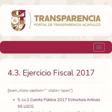
H. Ayuntamiento Constitucional de Acapulco
Toggle 
4.3. Ejercicio Fiscal 2017
[learn_more caption=”” state=”open”]
5. c.c.1 Cuenta Pública 2017 Estructura Artículo
55 LGCG