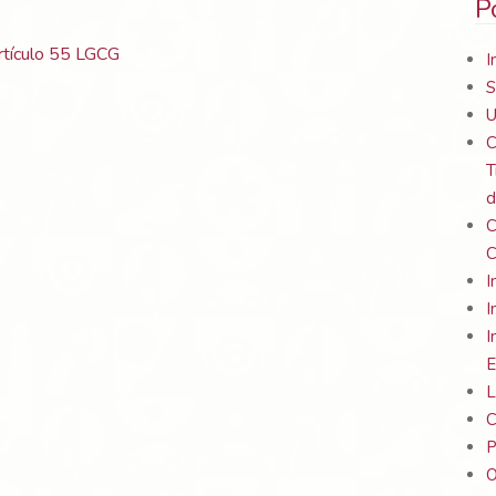
P
Artículo 55 LGCG
I
S
U
C
T
d
C
C
I
I
I
E
L
C
P
O