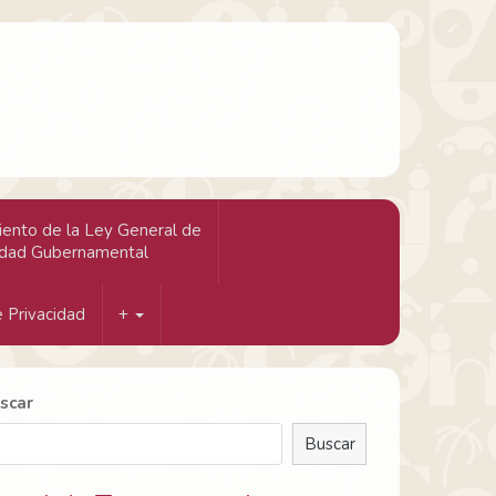
ento de la Ley General de
idad Gubernamental
 Privacidad
+
scar
Buscar