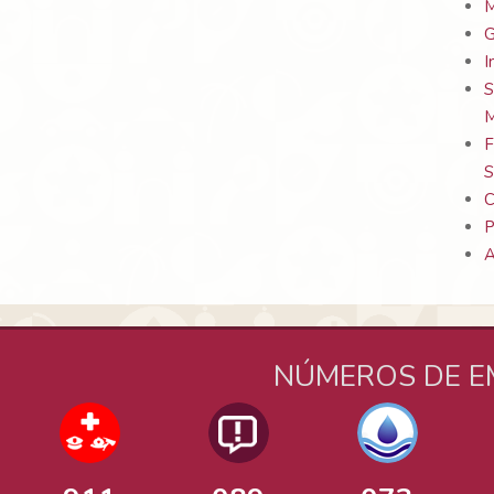
M
G
I
S
M
F
S
C
P
A
NÚMEROS DE E