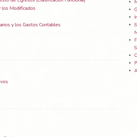
esto de Egresos (Clasificación Funcional)
M
 los Modificados
G
I
arios y los Gastos Contables
S
M
F
S
C
P
A
ivos