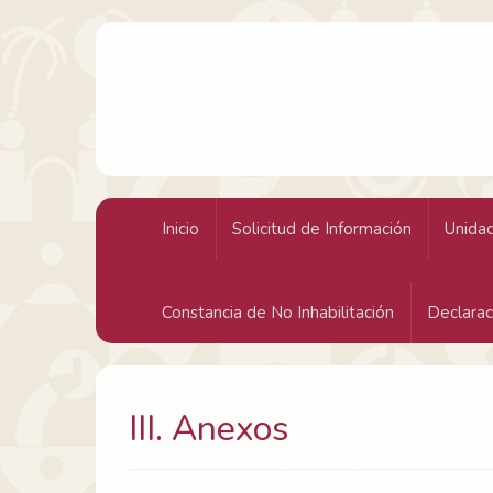
H. Ayuntamiento Constitucional de Acapulco
Inicio
Solicitud de Información
Unidad
Constancia de No Inhabilitación
Declarac
III. Anexos