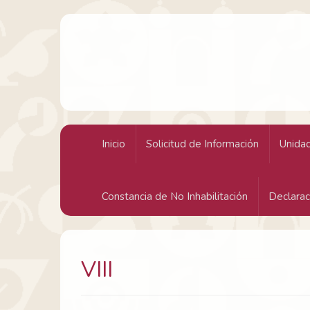
H. Ayuntamiento Constitucional de Acapulco
Inicio
Solicitud de Información
Unidad
Constancia de No Inhabilitación
Declarac
VIII