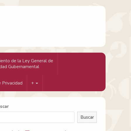
ento de la Ley General de
idad Gubernamental
 Privacidad
+
scar
Buscar