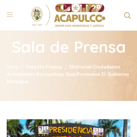
Sala de Prensa
Inicio
Sala De Prensa
Disfrutan Ciudadanos
Actividades Recreativas Que Promueve El Gobierno
Municipal