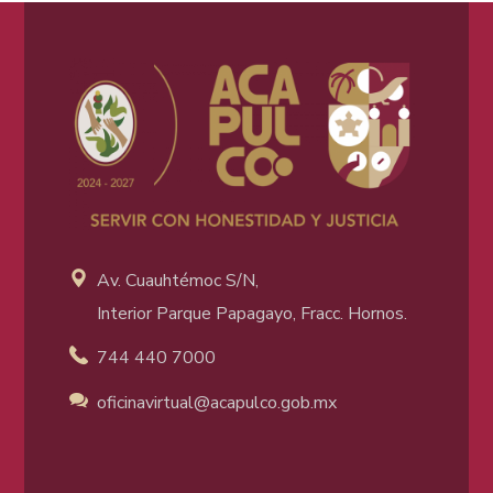
Av. Cuauhtémoc S/N,
Interior Parque Papagayo, Fracc. Hornos.
744 440 7000
oficinavirtual@acapulco
.gob.mx