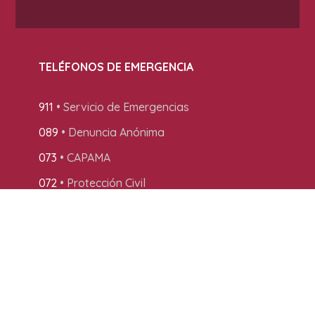
TELÉFONOS DE EMERGENCIA
911
• Servicio de Emergencias
089
• Denuncia Anónima
073
• CAPAMA
072
• Protección Civil
071
• CFE
MAPA DE LA CIUDAD