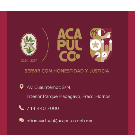
Av. Cuauhtémoc S/N,
Interior Parque Papagayo, Fracc. Hornos.
744 440 7000
oficinavirtual@acapulco
.gob.mx