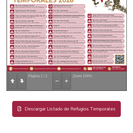
Página
1
/
1
Zoom
100%
Descargar Listado de Refugios Temporales