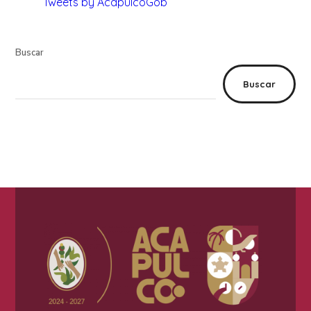
Tweets by AcapulcoGob
Buscar
Buscar