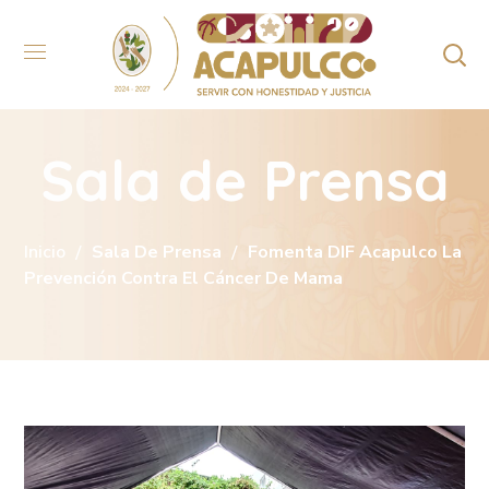
Sala de Prensa
Inicio
Sala De Prensa
Fomenta DIF Acapulco La
Prevención Contra El Cáncer De Mama