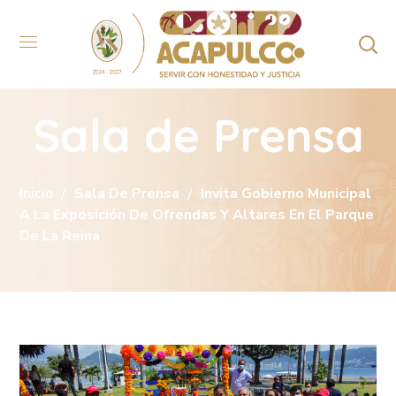
Sala de Prensa
Inicio
Sala De Prensa
Invita Gobierno Municipal
A La Exposición De Ofrendas Y Altares En El Parque
De La Reina