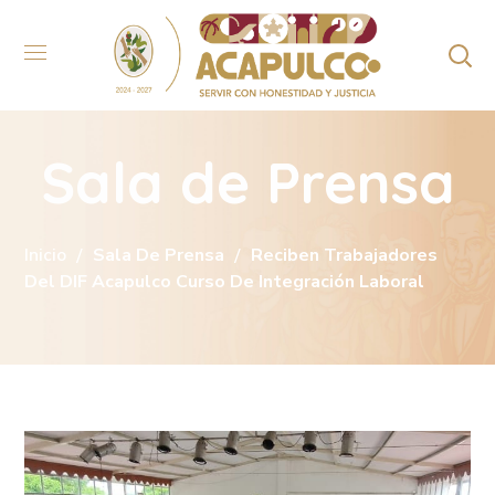
Sala de Prensa
Inicio
Sala De Prensa
Reciben Trabajadores
Del DIF Acapulco Curso De Integración Laboral