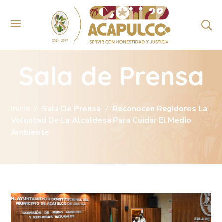
Sala de Prensa
Inicio
Sala De Prensa
Reconocen Regidores La
Voluntad De La Alcaldesa Para Cuidar El Medio
Ambiente