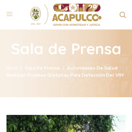
Sala de Prensa
Inicio
Sala De Prensa
Autoridades De Salud
Realizan Pruebas Gratuitas Para Detección Del VIH