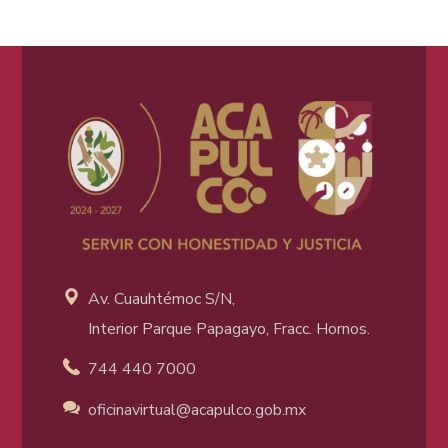
Av. Cuauhtémoc S/N,
Interior Parque Papagayo, Fracc. Hornos.
744 440 7000
oficinavirtual@acapulco
.gob.mx