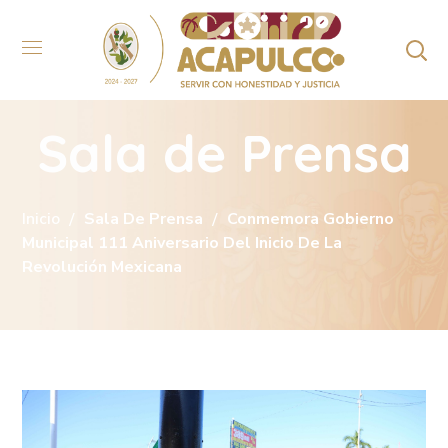
Sala de Prensa
Inicio
Sala De Prensa
Conmemora Gobierno
Municipal 111 Aniversario Del Inicio De La
Revolución Mexicana