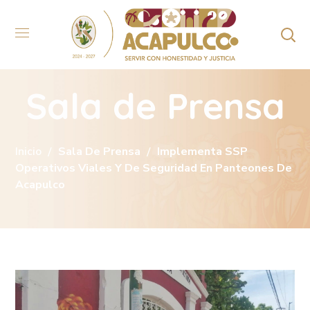
Sala de Prensa
Inicio
Sala De Prensa
Implementa SSP
Operativos Viales Y De Seguridad En Panteones De
Acapulco