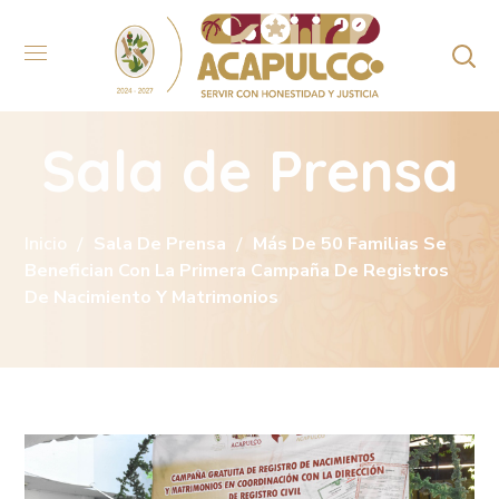
Sala de Prensa
Inicio
Sala De Prensa
Más De 50 Familias Se
Benefician Con La Primera Campaña De Registros
De Nacimiento Y Matrimonios