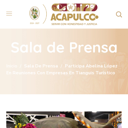
Sala de Prensa
Inicio
Sala De Prensa
Participa Abelina López
En Reuniones Con Empresas En Tianguis Turístico