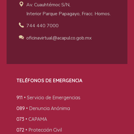
Av. Cuauhtémoc S/N,
Interior Parque Papagayo, Fracc. Hornos.
744 440 7000
oficinavirtual@acapulco
.gob.mx
TELÉFONOS DE EMERGENCIA
911
• Servicio de Emergencias
089
• Denuncia Anónima
073
• CAPAMA
072
• Protección Civil