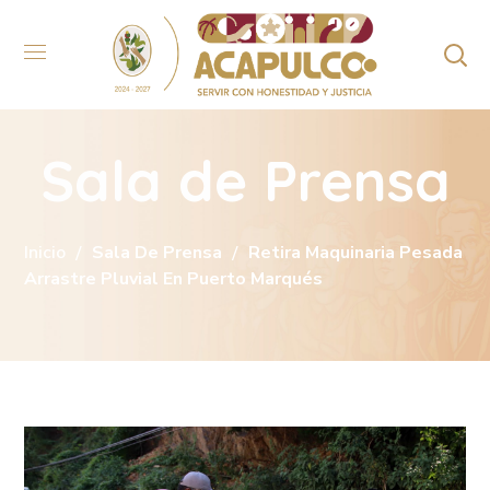
Sala de Prensa
Inicio
Sala De Prensa
Retira Maquinaria Pesada
Arrastre Pluvial En Puerto Marqués