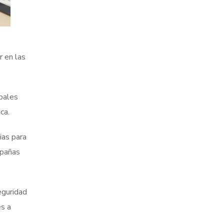
r en las
ipales
ca.
ias para
mpañas
eguridad
es a