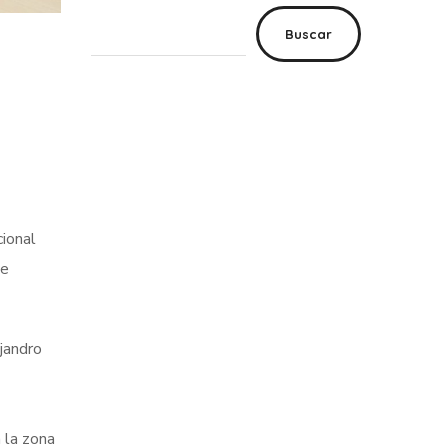
Buscar
cional
de
jandro
n la zona