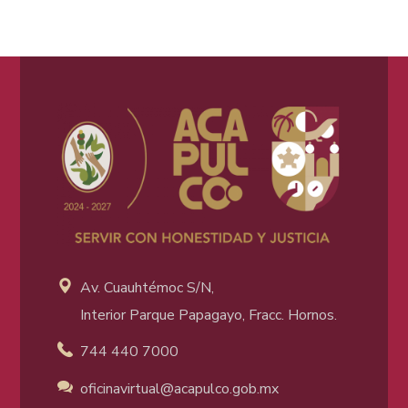
Av. Cuauhtémoc S/N,
Interior Parque Papagayo, Fracc. Hornos.
744 440 7000
oficinavirtual@acapulco
.gob.mx