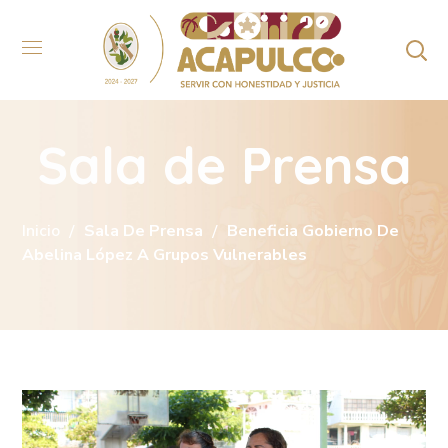
Sala de Prensa
Inicio
Sala De Prensa
Beneficia Gobierno De
Abelina López A Grupos Vulnerables