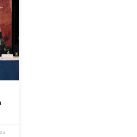
a
025