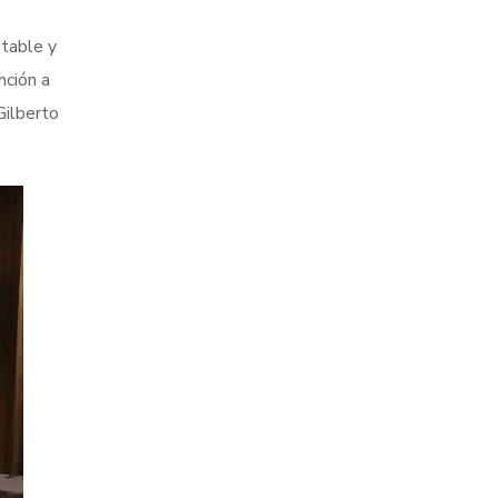
otable y
nción a
Gilberto