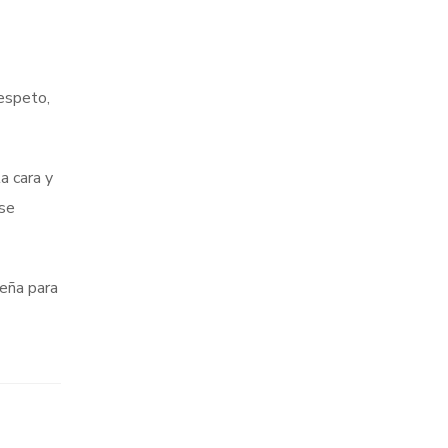
espeto,
a cara y
 se
deña para