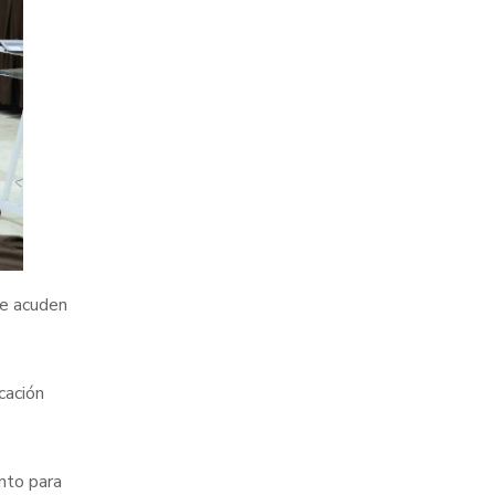
ue acuden
cación
nto para