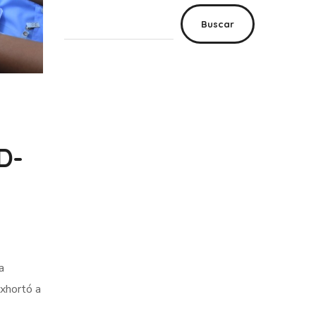
Buscar
D-
a
exhortó a