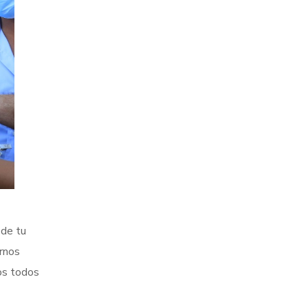
 de tu
arnos
os todos