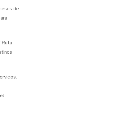
 meses de
para
 “Ruta
stinos
rvicios,
 el