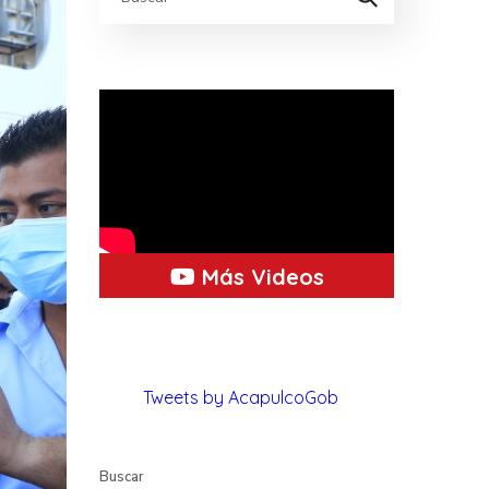
Más Videos
Tweets by AcapulcoGob
Buscar