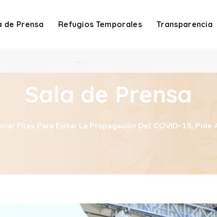
a de Prensa
Refugios Temporales
Transparencia
. . .
Sala de Prensa
rrar Filas Para Evitar La Propagación Del COVID-19, Pide