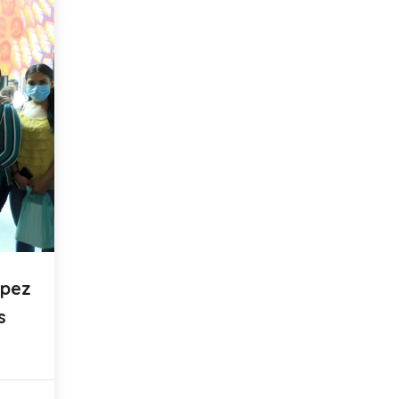
ópez
s