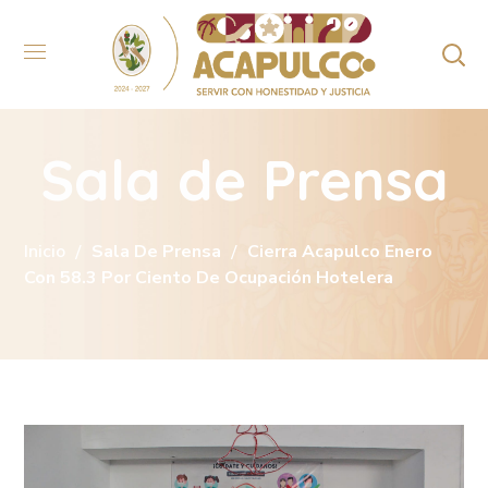
Sala de Prensa
Inicio
Sala De Prensa
Cierra Acapulco Enero
Con 58.3 Por Ciento De Ocupación Hotelera