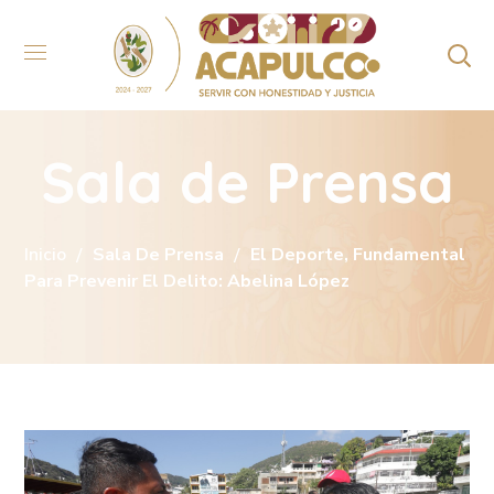
Sala de Prensa
Inicio
Sala De Prensa
El Deporte, Fundamental
Para Prevenir El Delito: Abelina López