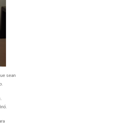
que sean
o.
,
rió.
ara