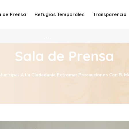
a de Prensa
Refugios Temporales
Transparencia
. . .
Sala de Prensa
Municipal A La Ciudadanía Extremar Precauciones Con El M