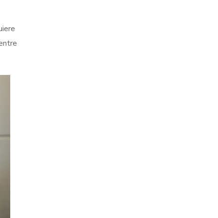
uiere
entre