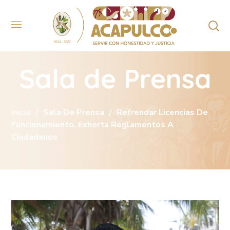
Sala de Prensa
Inicio
Sala De Prensa
Refrendar Licencias De
Funcionamiento, Exhorta Reglamentos A
Ciudadanos