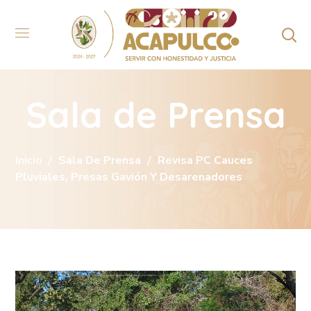
Sala de Prensa
Inicio
Sala De Prensa
Revisa PC Cauces
Pluviales, Presas Gavión Y Desarenadores