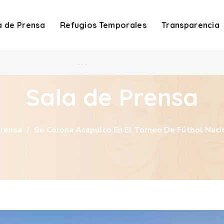
a de Prensa
Refugios Temporales
Transparencia
. . .
Sala de Prensa
Prensa
Se Corona Acapulco En El Torneo De Fútbol Naci