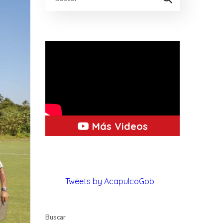
Más Videos
Tweets by AcapulcoGob
Buscar