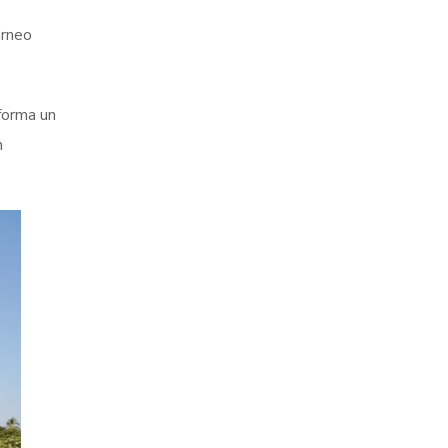
orneo
forma un
n