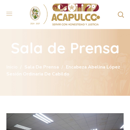
Sala de Prensa
Inicio
Sala De Prensa
Encabeza Abelina López
Sesión Ordinaria De Cabildo