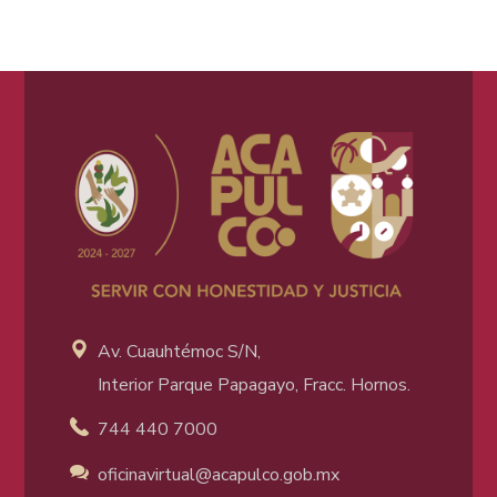
Av. Cuauhtémoc S/N,
Interior Parque Papagayo, Fracc. Hornos.
744 440 7000
oficinavirtual@acapulco
.gob.mx