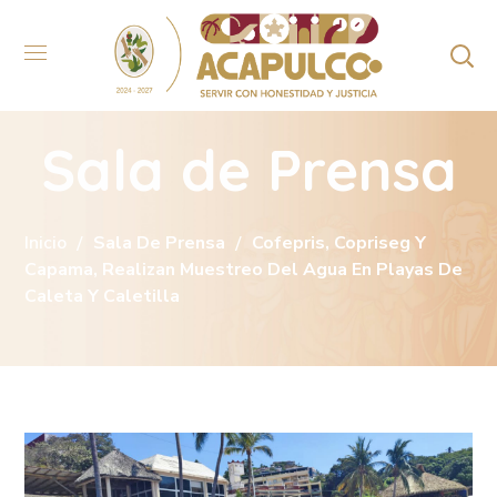
Sala de Prensa
Inicio
Sala De Prensa
Cofepris, Copriseg Y
Capama, Realizan Muestreo Del Agua En Playas De
Caleta Y Caletilla