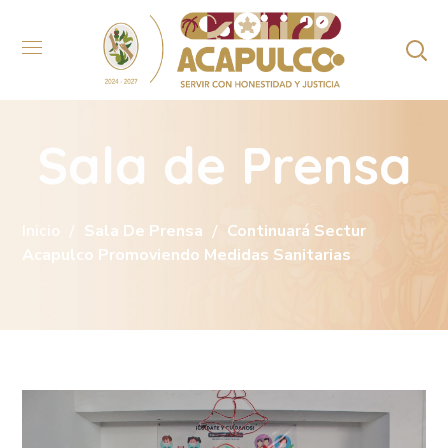
Sala de Prensa
Inicio
Sala De Prensa
Continuará Sectur
Acapulco Promoviendo Medidas Sanitarias