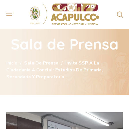
Sala de Prensa
Inicio
Sala De Prensa
Invita SSP A La
Ciudadanía A Concluir Estudios De Primaria,
Secundaria Y Preparatoria