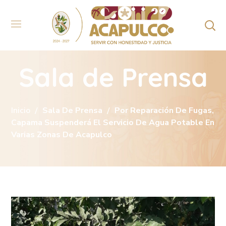
Sala de Prensa
Inicio
Sala De Prensa
Por Reparación De Fugas,
Capama Suspenderá El Servicio De Agua Potable En
Varias Zonas De Acapulco