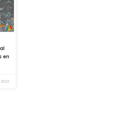
al
s en
 2022