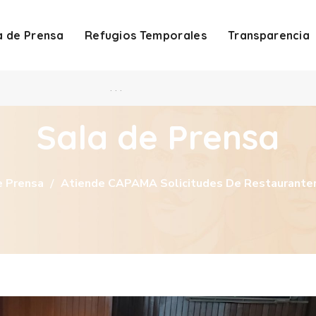
a de Prensa
Refugios Temporales
Transparencia
. . .
Sala de Prensa
e Prensa
Atiende CAPAMA Solicitudes De Restauranter