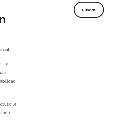
Buscar
en
rcial.
a, La
bán
abilidad
expuso la
ajando