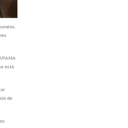
borales,
ones
a CAPAMA
se está
tor
icio de
los