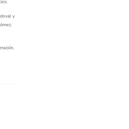
ios.
ndoval y
 Gómez,
ración,