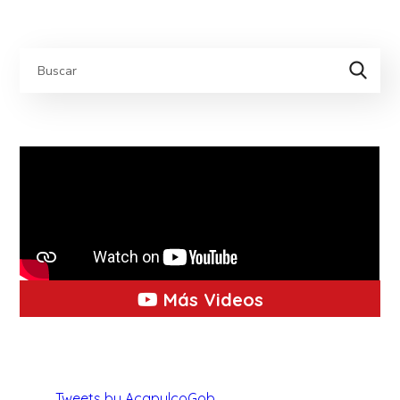
Más Videos
Tweets by AcapulcoGob