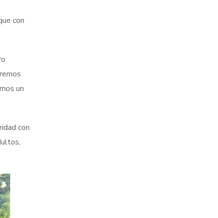
 que con
ro
uiremos
omos un
ridad con
dultos,