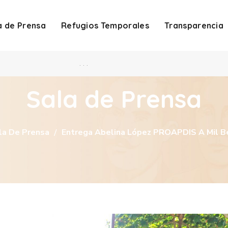
a de Prensa
Refugios Temporales
Transparencia
. . .
Sala de Prensa
la De Prensa
Entrega Abelina López PROAPDIS A Mil Be