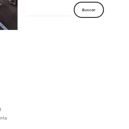
Buscar
d
enta