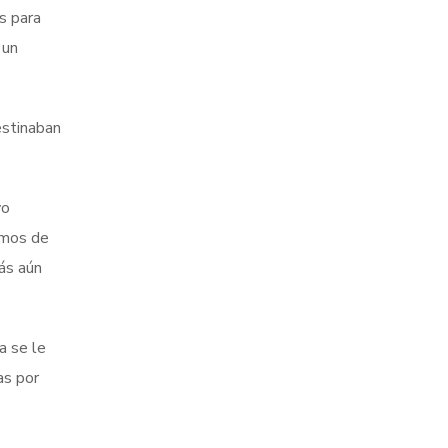
s para
 un
estinaban
yo
emos de
ás aún
a se le
as por