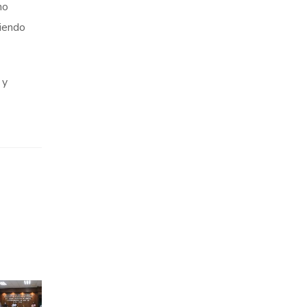
no
siendo
 y