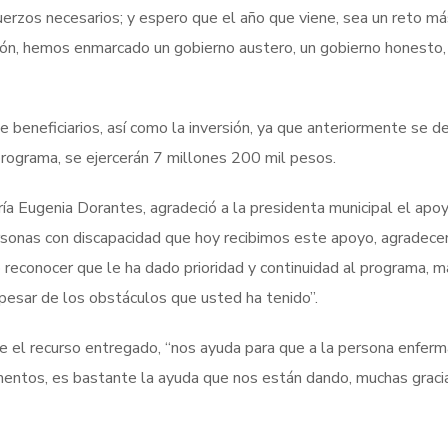
uerzos necesarios; y espero que el año que viene, sea un reto má
ión, hemos enmarcado un gobierno austero, un gobierno honesto,
beneficiarios, así como la inversión, ya que anteriormente se d
rograma, se ejercerán 7 millones 200 mil pesos.
ría Eugenia Dorantes, agradeció a la presidenta municipal el apo
ersonas con discapacidad que hoy recibimos este apoyo, agradec
 reconocer que le ha dado prioridad y continuidad al programa, m
pesar de los obstáculos que usted ha tenido”.
que el recurso entregado, “nos ayuda para que a la persona enferm
mentos, es bastante la ayuda que nos están dando, muchas graci