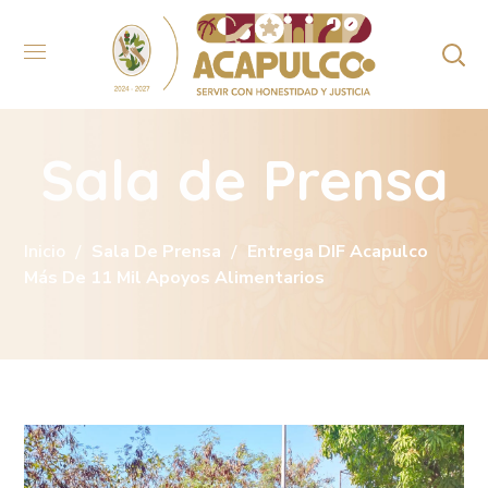
Sala de Prensa
Inicio
Sala De Prensa
Entrega DIF Acapulco
Más De 11 Mil Apoyos Alimentarios