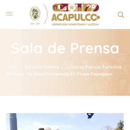
Sala de Prensa
Inicio
Sala De Prensa
Localiza Policía Turística
A Menor De Edad Extraviada En Playa Papagayo