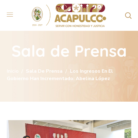
Sala de Prensa
Inicio
Sala De Prensa
Los Ingresos En El
Gobierno Han Incrementado: Abelina López