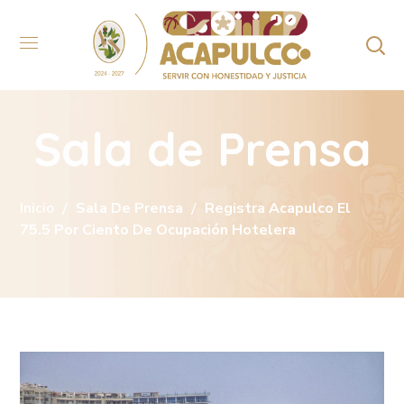
Sala de Prensa
Inicio
Sala De Prensa
Registra Acapulco El
75.5 Por Ciento De Ocupación Hotelera