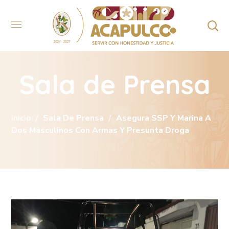
Sala de Prensa
Inicio
Sala De Prensa
Asegura SSP Y Marina A
Dos Masculinos Con Armas Y Presunta Droga