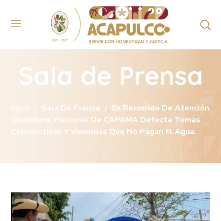
Sala de Prensa
Inicio
Sala De Prensa
En Recorrido De Atención
Ciudadana, Personal De CAPAMA Detecta Tomas
Clandestinas Y Viviendas Que No Pagan El Agua.