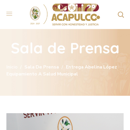
Sala de Prensa
Inicio
Sala De Prensa
Entrega Abelina López
Equipamiento A Salud Municipal