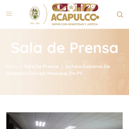
Sala de Prensa
Inicio
Sala De Prensa
Instala Gobierno De
Acapulco Consejo Municipal De PC