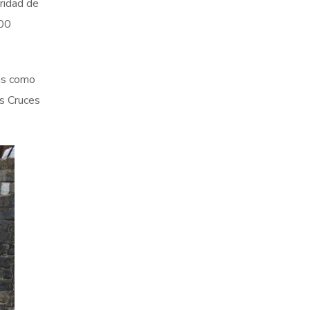
gridad de
200
ias como
as Cruces