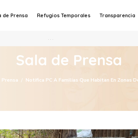
a de Prensa
Refugios Temporales
Transparencia
. . .
Sala de Prensa
 Prensa
Notifica PC A Familias Que Habitan En Zonas 