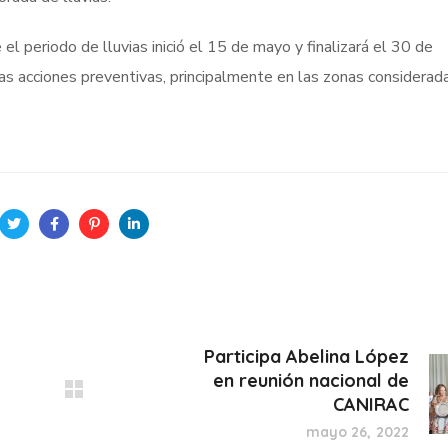
el periodo de lluvias inició el 15 de mayo y finalizará el 30 de
 las acciones preventivas, principalmente en las zonas considerad
P a r t i c i p a A b e l i n a L ó p e z
e n r e u n i ó n n a c i o n a l d e
C A N I R A C
mayo 26, 2022