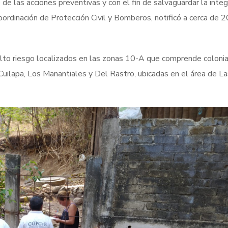
de las acciones preventivas y con el fin de salvaguardar la inte
Coordinación de Protección Civil y Bomberos, notificó a cerca de 
 alto riesgo localizados en las zonas 10-A que comprende colon
uilapa, Los Manantiales y Del Rastro, ubicadas en el área de L