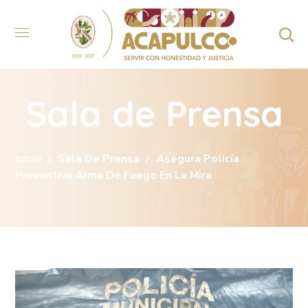
Sala de Prensa
Inicio
Sala De Prensa
Asegura Policía
Preventiva Arma De Fuego En La Mira