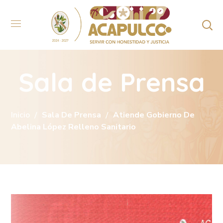
Sala de Prensa
Inicio
Sala De Prensa
Atiende Gobierno De
Abelina López Relleno Sanitario