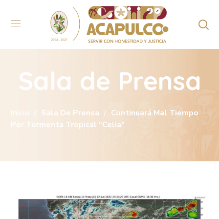
Sala de Prensa
Inicio
Sala De Prensa
Continuará Mal Tiempo
Por Tormenta Tropical “Celia”