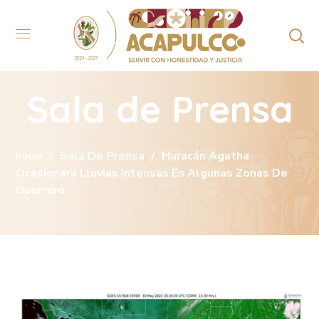
Sala de Prensa
Inicio
Sala De Prensa
Huracán Agatha
Ocasionará Lluvias Intensas En Algunas Zonas De
Guerrero