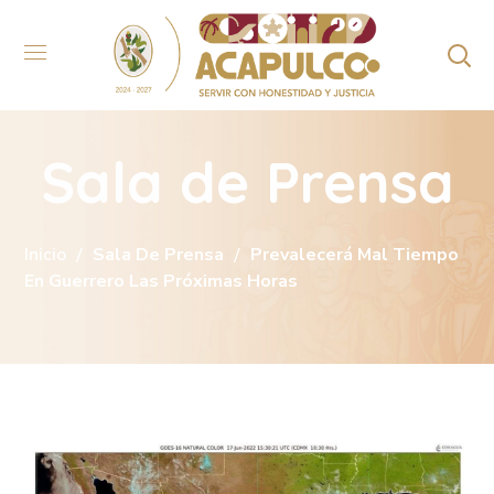
Sala de Prensa
Inicio
Sala De Prensa
Prevalecerá Mal Tiempo
En Guerrero Las Próximas Horas